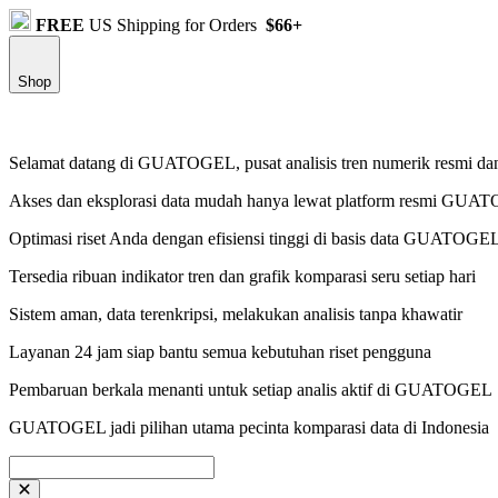
FREE
US Shipping for Orders
$66+
Shop
Selamat datang di GUATOGEL, pusat analisis tren numerik resmi dan
Akses dan eksplorasi data mudah hanya lewat platform resmi GU
Optimasi riset Anda dengan efisiensi tinggi di basis data GUATOGE
Tersedia ribuan indikator tren dan grafik komparasi seru setiap hari
Sistem aman, data terenkripsi, melakukan analisis tanpa khawatir
Layanan 24 jam siap bantu semua kebutuhan riset pengguna
Pembaruan berkala menanti untuk setiap analis aktif di GUATOGEL
GUATOGEL jadi pilihan utama pecinta komparasi data di Indonesia