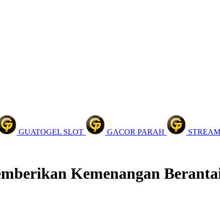
GUATOGEL SLOT
GACOR PARAH
STREA
erikan Kemenangan Berantai 